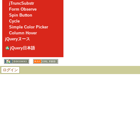
jTruncSubstr
Form Observe
Spin Button
Cycle
Simple Color Picker
Column Hover
jQueryヌース
jQuery日本語