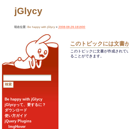
jGlycy
現在位置:
Be happy with jGlycy
»
2008-08-29-181600
このトピックには文書
このトピックに文書が作成されて
ることができます。
Be happy with jGlycy
jGlycyって、要するに？
ダウンロード
使い方ガイド
jQuery Plugins
ImgHover