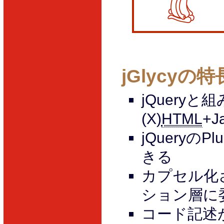
jGlycyの特
jQuery
(X)
HTML
+J
jQueryの
きる
カプセル化
ション層に
コード記述