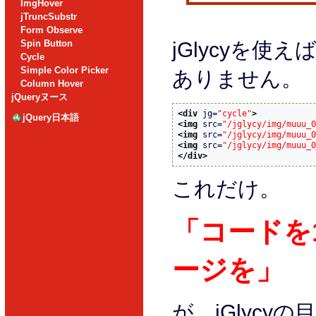
ImgHover
jTruncSubstr
Form Observe
Spin Button
jGlycyを
Cycle
Simple Color Picker
ありません。
Column Hover
jQueryヌース
<div
 jg=
"cycle"
>
jQuery日本語
<img
src
=
"/jglycy/img/muuu_0
<img
src
=
"/jglycy/img/muuu_0
<img
src
=
"/jglycy/img/muuu_0
</div>
これだけ。
「コードを
ージを」
が、jGlycy