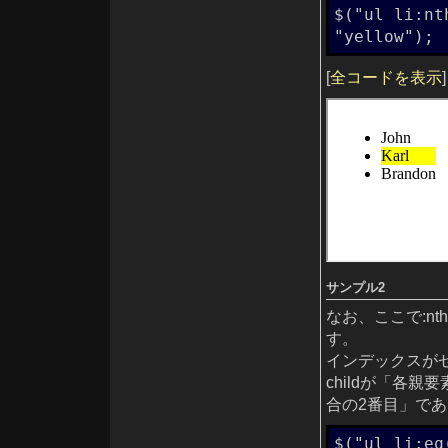
closest([expr])
$("ul li:nt
contents()
context
"yellow");
css(name)
css(name, value)
css(properties)
[
全コードを表示
]
dblclick()
dblclick(fn)
dequeue()
die([type], [fn])
each(callback)
element
empty()
end()
eq(index)
eq(position)
error()
error(fn)
fadeIn([speed], [callback])
fadeOut([speed], [callback])
fadeTo(speed, opacity, [callback])
filter(expr)
filter(fn)
find(expr)
サンプル2
focus()
focus(fn)
なお、ここで:nt
get()
get(index)
す。
hasClass(class)
height()
インデックスがゼ
height(val)
hide()
childが「各
hide(speed, [callback])
合の2番目」で
hover(over, out)
html()
html(val)
index(subject)
$("ul li:eq