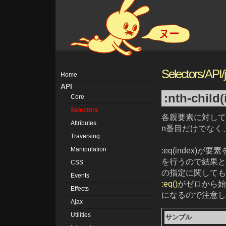
ヌー
Selectors/API/
Home
API
:nth-child
Core
Selectors
各親要素に対して
Attributes
n番目だけでなく
Traversing
Manipulation
:eq(index)
を行うので結果と
CSS
の指定に関しても
Events
:eq()
がゼロから始ま
Effects
になるので注意し
Ajax
Utilities
サンプル