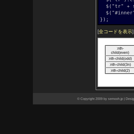
jQuery.trim(str)
  $("tr" + str).css("background", "#e2e1fb");

jQuery.unique(array)
keydown()
  $("#inner").text(str);

keydown(fn)
keypress()
});
keypress(fn)
keyup()
keyup(fn)
[
全コードを表示
]
length
live(type, fn)
load( url, data, callback )
load(fn)
map(callback)
mousedown(fn)
mousemove(fn)
mouseout(fn)
mouseover(fn)
mouseup(fn)
next([expr])
nextAll([expr])
not(expr)
offset()
one(type, [data], fn)
outerHeight([options])
outerWidth([options])
parent > child
parent([expr])
© Copyright 2009 by
semooh.jp
| Desi
parents([expr])
position()
prepend(content)
prependTo(content)
prev + next
prev ~ siblings
prev([expr])
prevAll([expr])
queue()
queue(callback)