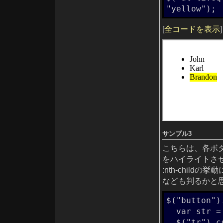
innerHeight()
innerWidth()
"yellow");
insertAfter(content)
insertBefore(content)
is(expr)
[
全コードを表示
]
jQuery(callback)
jQuery(elements)
jQuery(expression, context)
jQuery(html, [ownerDocument])
jQuery.ajax(options)
jQuery.ajaxSetup( options )
jQuery.boxModel
jQuery.browser
jQuery.browser.version
jQuery.data(elem)
jQuery.data(elem, name)
jQuery.data(elem, name, value)
jQuery.each(object, callback)
jQuery.extend(object)
jQuery.extend(target, object1, [objectN])
jQuery.fn.extend(object)
jQuery.fx.off
jQuery.get( url, data, callback )
サンプル3
jQuery.getJSON( url, data, callback )
jQuery.getScript( url, callback )
こちらは、各ボ
jQuery.grep(array, callback, [invert])
jQuery.inArray(value, array)
をハイライトさ
jQuery.isArray(obj)
jQuery.isFunction(obj)
:nth-childの
jQuery.makeArray(obj)
なども判るかと
jQuery.map(array, callback)
jQuery.noConflict()
jQuery.noConflict(extreme)
jQuery.param(obj)
$("button")
jQuery.post( url, data, callback, type )
  var str = $(this).text();

jQuery.removeData(elem)
jQuery.removeData(elem, name)
  $("tr").css("background", "white");

jQuery.support