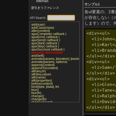
Internals
サンプル1
逆引きリファレンス
各ul要素の、2
が存在しない（:n
API Search:
します）ので、
add(expr)
addClass(class)
after(content)
<div><ul>

ajaxComplete( callback )
ajaxError( callback )
  <li>John</li>

ajaxSend( callback )
ajaxStart( callback )
  <li>Karl</li>

ajaxStop( callback )
ajaxSuccess( callback )
  <li>Brandon</li>

ancestor descendant
</ul></div>

andSelf()
animate(params, [duration], [easing], [callback])
<div><ul>

animate(params, options)
append(content)
  <li>Sam</li>

appendTo(content)
attr(key,fn)
</ul></div>

attr(key,value)
attr(name)
<div><ul>

attr(properties)
before(content)
  <li>Glen</li>

bind(type, [data], fn)
  <li>Tane</li>

blur()
blur(fn)
  <li>Ralph</li>

change()
change(fn)
  <li>David</li>

children([expr])
click()
</ul></div>
click(fn)
clone()
clone(true)