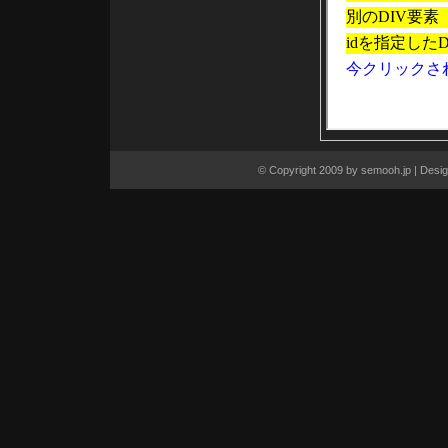
closest([expr])
contents()
context
css(name)
css(name, value)
css(properties)
dblclick()
dblclick(fn)
dequeue()
die([type], [fn])
each(callback)
element
empty()
end()
© Copyright 2009 by
semooh.jp
| Desi
eq(index)
eq(position)
error()
error(fn)
fadeIn([speed], [callback])
fadeOut([speed], [callback])
fadeTo(speed, opacity, [callback])
filter(expr)
filter(fn)
find(expr)
focus()
focus(fn)
get()
get(index)
hasClass(class)
height()
height(val)
hide()
hide(speed, [callback])
hover(over, out)
html()
html(val)
index(subject)