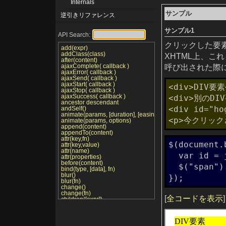
Internals
サンプル
逆引きリファレンス
サンプル1
API Search:
クリックした要素
add(expr)
addClass(class)
XHTML上、これ
after(content)
ajaxComplete( callback )
呼び出された際
ajaxError( callback )
ajaxSend( callback )
ajaxStart( callback )
<div>DIV要素<
ajaxStop( callback )
ajaxSuccess( callback )
<div>別のDIV
ancestor descendant
<div id="h
andSelf()
animate(params, [duration], [easing], [callback])
<p>今クリックさ
animate(params, options)
append(content)
appendTo(content)
attr(key,fn)
$(document.
attr(key,value)
attr(name)
  var id = jQuery.data(e.target);

attr(properties)
before(content)
  $("span").text(id);

bind(type, [data], fn)
blur()
});
blur(fn)
change()
change(fn)
[
全コードを表示
]
children([expr])
click()
click(fn)
clone()
clone(true)