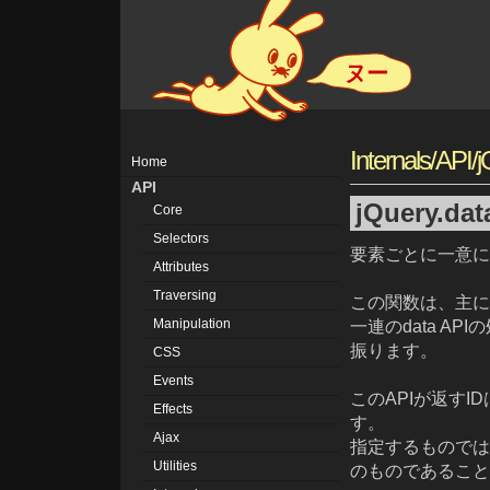
ヌー
Internals/API/
Home
API
jQuery.dat
Core
Selectors
要素ごとに一意に
Attributes
Traversing
この関数は、主に
Manipulation
一連のdata A
振ります。
CSS
Events
このAPIが返すI
Effects
す。
Ajax
指定するものでは
Utilities
のものであること